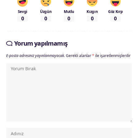
Sevgi
Üzgün
Mutlu
Kızgın
Göz Kırp
0
0
0
0
0
Yorum yapılmamış
E-posta adresiniz yayınlanmayacak.
Gerekli alanlar
*
ile işaretlenmişlerdir