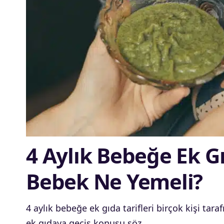
4 Aylık Bebeğe Ek Gıd
Bebek Ne Yemeli?
4 aylık bebeğe ek gıda tarifleri birçok kişi tara
ek gıdaya geçiş konusu söz…