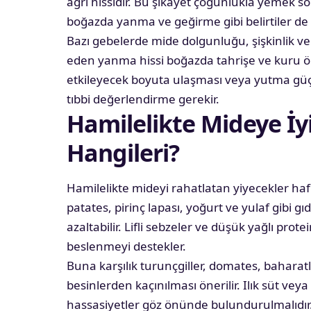
ağrı hissidir. Bu şikâyet çoğunlukla yemek so
boğazda yanma ve geğirme gibi belirtiler de 
Bazı gebelerde mide dolgunluğu, şişkinlik ve
eden yanma hissi boğazda tahrişe ve kuru ök
etkileyecek boyuta ulaşması veya yutma güçl
tıbbi değerlendirme gerekir.
Hamilelikte Mideye İy
Hangileri?
Hamilelikte
mideyi rahatlatan yiyecekler hafi
patates, pirinç lapası, yoğurt ve yulaf gibi 
azaltabilir. Lifli sebzeler ve düşük yağlı pro
beslenmeyi destekler.
Buna karşılık turunçgiller, domates, baharatlı
besinlerden kaçınılması önerilir. Ilık süt veya 
hassasiyetler göz önünde bulundurulmalıdır