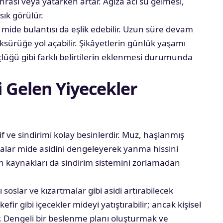
nrası veya yatarken artar. Ağıza acı su gelmesi,
sık görülür.
 mide bulantısı da eşlik edebilir. Uzun süre devam
sürüğe yol açabilir. Şikâyetlerin günlük yaşamı
üğü gibi farklı belirtilerin eklenmesi durumunda
i Gelen Yiyecekler
f ve sindirimi kolay besinlerdir. Muz, haşlanmış
gıdalar mide asidini dengeleyerek yanma hissini
tein kaynakları da sindirim sistemini zorlamadan
 soslar ve kızartmalar gibi asidi artırabilecek
kefir gibi içecekler mideyi yatıştırabilir; ancak kişisel
. Dengeli bir beslenme planı oluşturmak ve