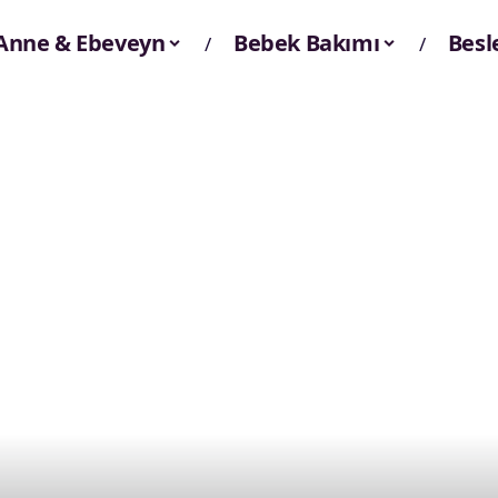
Anne & Ebeveyn
Bebek Bakımı
Bes