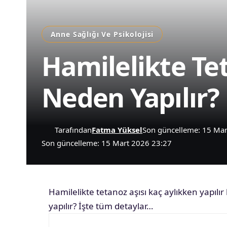
Anne Sağlığı Ve Psikolojisi
Hamilelikte Tet
Neden Yapılır?
Tarafından
Fatma Yüksel
Son güncelleme: 15 Ma
Son güncelleme: 15 Mart 2026 23:27
Hamilelikte tetanoz aşısı kaç aylıkken yapılır
yapılır? İşte tüm detaylar…