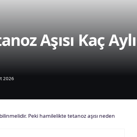
anoz Aşısı Kaç Aylı
rt 2026
 bilinmelidir. Peki hamilelikte tetanoz aşısı neden