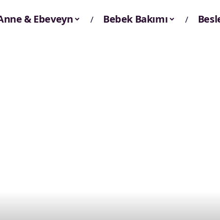
Anne & Ebeveyn
Bebek Bakımı
Bes