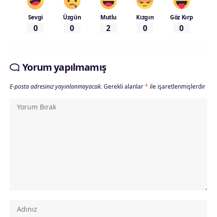
Sevgi
Üzgün
Mutlu
Kızgın
Göz Kırp
0
0
2
0
0
Yorum yapılmamış
E-posta adresiniz yayınlanmayacak.
Gerekli alanlar
*
ile işaretlenmişlerdir