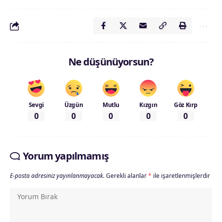
Ne düşünüyorsun?
Sevgi
Üzgün
Mutlu
Kızgın
Göz Kırp
0
0
0
0
0
Yorum yapılmamış
E-posta adresiniz yayınlanmayacak.
Gerekli alanlar
*
ile işaretlenmişlerdir