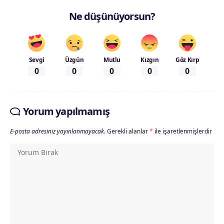
Ne düşünüyorsun?
Sevgi
Üzgün
Mutlu
Kızgın
Göz Kırp
0
0
0
0
0
Yorum yapılmamış
E-posta adresiniz yayınlanmayacak.
Gerekli alanlar
*
ile işaretlenmişlerdir