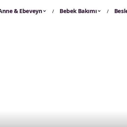
Anne & Ebeveyn
Bebek Bakımı
Bes