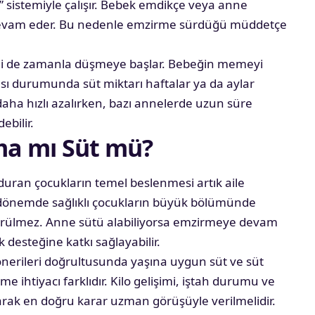
p” sistemiyle çalışır. Bebek emdikçe veya anne
devam eder. Bu nedenle emzirme sürdüğü müddetçe
imi de zamanla düşmeye başlar. Bebeğin memeyi
sı durumunda süt miktarı haftalar ya da aylar
 daha hızlı azalırken, bazı annelerde uzun süre
ebilir.
ma mı Süt mü?
duran çocukların temel beslenmesi artık aile
Bu dönemde sağlıklı çocukların büyük bölümünde
örülmez. Anne sütü alabiliyorsa emzirmeye devam
 desteğine katkı sağlayabilir.
nerileri doğrultusunda yaşına uygun süt ve süt
me ihtiyacı farklıdır. Kilo gelişimi, iştah durumu ve
arak en doğru karar uzman görüşüyle verilmelidir.