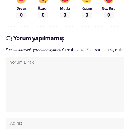
Sevgi
Üzgün
Mutlu
Kızgın
Göz Kırp
0
0
0
0
0
Yorum yapılmamış
E-posta adresiniz yayınlanmayacak.
Gerekli alanlar
*
ile işaretlenmişlerdir