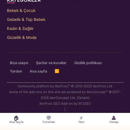
KATEGORILER
Bebek & Çocuk
Gebelik & Tüp Bebek
Kadın & Sağlık
Güzellik & Moda
Bize ulaşın
Şartlar ve kurallar
Gizlilik politikası
Yardım
Ana sayfa
R
S
S
®
Community platform by XenForo
© 2010-2025 XenForo Ltd.
Some of the add-ons on this site are powered by
XenConcept™
©2017-
2026
XenConcept Ltd. (
Details
)
XenForo SEO Add-on by XF2SEO
|
🏠
💬
⚡
👤
Ana sayfa
Forumlar
Yeni
Hesap
Bu site çerezler kullanır. Bu siteyi kullanmaya devam ederek çerez