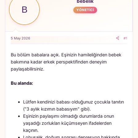
b
l
bebelik
u
a
B
YÖNETICI
y
n
u
g
b
ı
a
ç
ş
t
5 May 2026
#1
l
a
a
r
t
i
Bu bölüm babalara açık. Eşinizin hamileliğinden bebek
a
h
n
i
bakımına kadar erkek perspektifinden deneyim
paylaşabilirsiniz.
Bu alanda:
Lütfen kendinizi babası olduğunuz çocukla tanıtın
("3 aylık kızımın babasıyım" gibi).
Eşinizin paylaşımı olmadığı durumlarda onun
yaşadığı zorlukları küçümseyen ifadelerden
kaçının.
Lohusalık, doğum sonrası depresyon hakkında