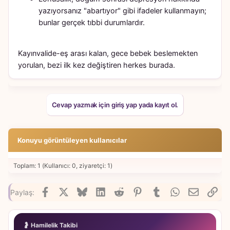
yazıyorsanız "abartıyor" gibi ifadeler kullanmayın;
bunlar gerçek tıbbi durumlardır.
Kayınvalide-eş arası kalan, gece bebek beslemekten
yorulan, bezi ilk kez değiştiren herkes burada.
Cevap yazmak için giriş yap yada kayıt ol.
Konuyu görüntüleyen kullanıcılar
Toplam: 1 (Kullanıcı: 0, ziyaretçi: 1)
Facebook
X
Bluesky
LinkedIn
Reddit
Pinterest
Tumblr
WhatsApp
E-posta
Lin
Paylaş:
🤰 Hamilelik Takibi