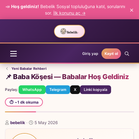
📣
Hoş geldiniz!
Bebelik Sosyal topluluğuna katıl, sorularını
×
sor.
İlk konunu aç →
Giriş yap
Kayıt ol
Yeni Babalar Rehberi
📌 Baba Köşesi — Babalar Hoş Geldiniz
Paylaş:
WhatsApp
Telegram
X
Linki kopyala
⏱ ~1 dk okuma
K
B
bebelik
5 May 2026
o
a
n
ş