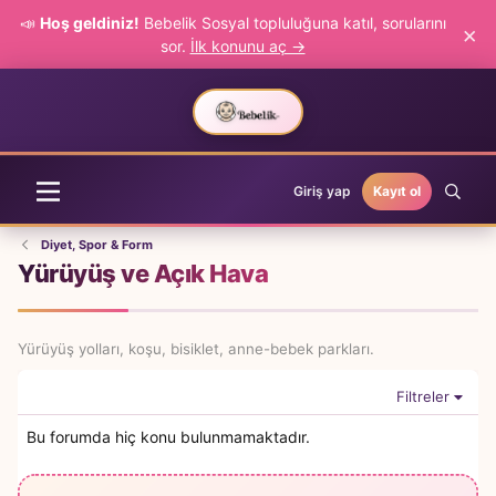
📣
Hoş geldiniz!
Bebelik Sosyal topluluğuna katıl, sorularını
×
sor.
İlk konunu aç →
Giriş yap
Kayıt ol
Diyet, Spor & Form
Yürüyüş ve Açık Hava
Yürüyüş yolları, koşu, bisiklet, anne-bebek parkları.
Filtreler
Bu forumda hiç konu bulunmamaktadır.