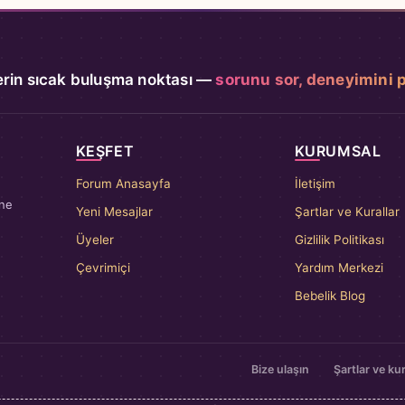
rin sıcak buluşma noktası —
sorunu sor, deneyimini 
KEŞFET
KURUMSAL
Forum Anasayfa
İletişim
nne
Yeni Mesajlar
Şartlar ve Kurallar
Üyeler
Gizlilik Politikası
Çevrimiçi
Yardım Merkezi
Bebelik Blog
Bize ulaşın
Şartlar ve kur