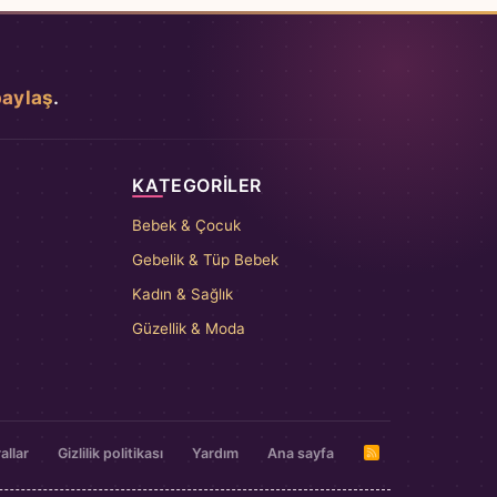
paylaş
.
KATEGORILER
Bebek & Çocuk
Gebelik & Tüp Bebek
Kadın & Sağlık
Güzellik & Moda
allar
Gizlilik politikası
Yardım
Ana sayfa
R
S
S