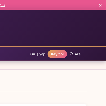
×
aç →
Giriş yap
Kayıt ol
Ara