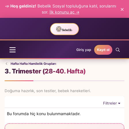
📣
Hoş geldiniz!
Bebelik Sosyal topluluğuna katıl, sorularını
×
sor.
İlk konunu aç →
Giriş yap
Kayıt ol
Hafta Hafta Hamilelik Grupları
3. Trimester (28-40. Hafta)
Doğuma hazırlık, son testler, bebek hareketleri.
Filtreler
Bu forumda hiç konu bulunmamaktadır.