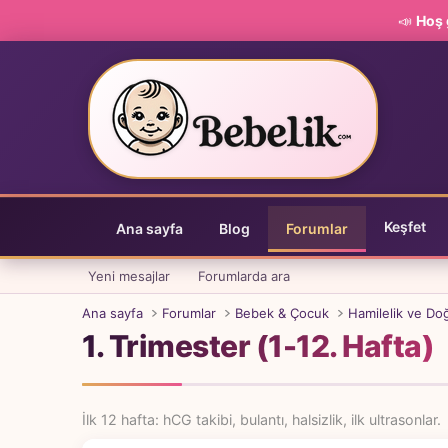
📣
Hoş 
Keşfet
Ana sayfa
Blog
Forumlar
Yeni mesajlar
Forumlarda ara
Ana sayfa
Forumlar
Bebek & Çocuk
Hamilelik ve D
1. Trimester (1-12. Hafta)
İlk 12 hafta: hCG takibi, bulantı, halsizlik, ilk ultrasonlar.