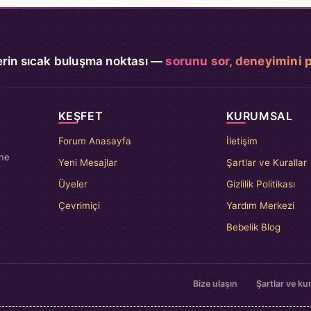
rin sıcak buluşma noktası —
sorunu sor, deneyimini 
KEŞFET
KURUMSAL
Forum Anasayfa
İletişim
nne
Yeni Mesajlar
Şartlar ve Kurallar
Üyeler
Gizlilik Politikası
Çevrimiçi
Yardım Merkezi
Bebelik Blog
Bize ulaşın
Şartlar ve kur