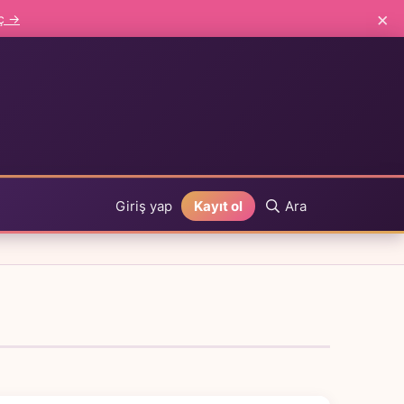
×
aç →
Giriş yap
Kayıt ol
Ara