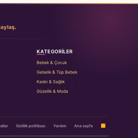
paylaş
.
KATEGORILER
Bebek & Çocuk
Gebelik & Tüp Bebek
Kadın & Sağlık
Güzellik & Moda
allar
Gizlilik politikası
Yardım
Ana sayfa
R
S
S