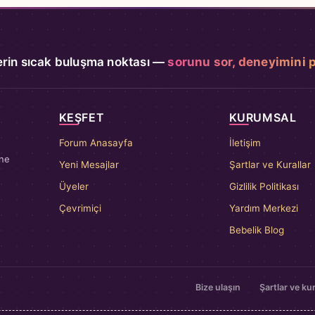
rin sıcak buluşma noktası —
sorunu sor, deneyimini 
KEŞFET
KURUMSAL
Forum Anasayfa
İletişim
nne
Yeni Mesajlar
Şartlar ve Kurallar
Üyeler
Gizlilik Politikası
Çevrimiçi
Yardım Merkezi
Bebelik Blog
Bize ulaşın
Şartlar ve kur