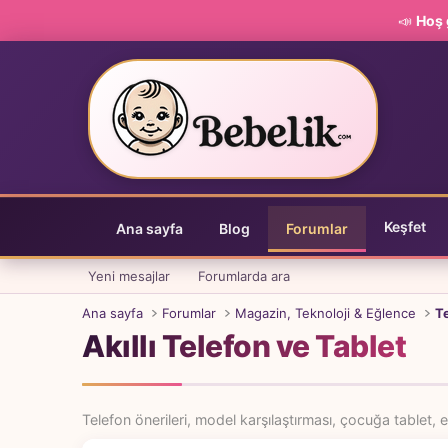
📣
Hoş 
Keşfet
Ana sayfa
Blog
Forumlar
Yeni mesajlar
Forumlarda ara
Ana sayfa
Forumlar
Magazin, Teknoloji & Eğlence
Te
Akıllı Telefon ve Tablet
Telefon önerileri, model karşılaştırması, çocuğa tablet, e