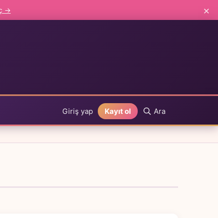
×
aç →
Giriş yap
Kayıt ol
Ara