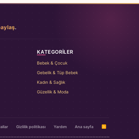
paylaş
.
KATEGORILER
Bebek & Çocuk
Gebelik & Tüp Bebek
Kadın & Sağlık
Güzellik & Moda
allar
Gizlilik politikası
Yardım
Ana sayfa
R
S
S