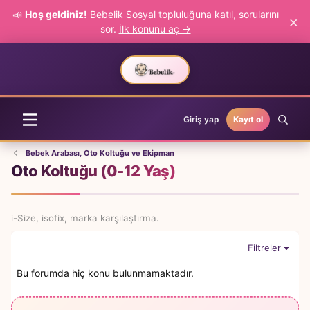
📣
Hoş geldiniz!
Bebelik Sosyal topluluğuna katıl, sorularını
×
sor.
İlk konunu aç →
Giriş yap
Kayıt ol
Bebek Arabası, Oto Koltuğu ve Ekipman
Oto Koltuğu (0-12 Yaş)
i-Size, isofix, marka karşılaştırma.
Filtreler
Bu forumda hiç konu bulunmamaktadır.