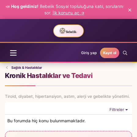
📣
Hoş geldiniz!
Bebelik Sosyal topluluğuna katıl, sorularını
×
sor.
İlk konunu aç →
Giriş yap
Kayıt ol
Sağlık & Hastalıklar
Kronik Hastalıklar ve Tedavi
Tiroid, diyabet, hipertansiyon, astım, alerji ve gebelikte yönetimi.
Filtreler
Bu forumda hiç konu bulunmamaktadır.