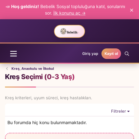
📣
Hoş geldiniz!
Bebelik Sosyal topluluğuna katıl, sorularını
×
sor.
İlk konunu aç →
Giriş yap
Kayıt ol
Kreş, Anaokulu ve İlkokul
Kreş Seçimi (0-3 Yaş)
Kreş kriterleri, uyum süreci, kreş hastalıkları.
Filtreler
Bu forumda hiç konu bulunmamaktadır.