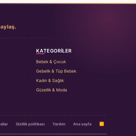
paylaş
.
KATEGORILER
Bebek & Çocuk
Gebelik & Tüp Bebek
Kadın & Sağlık
Güzellik & Moda
allar
Gizlilik politikası
Yardım
Ana sayfa
R
S
S