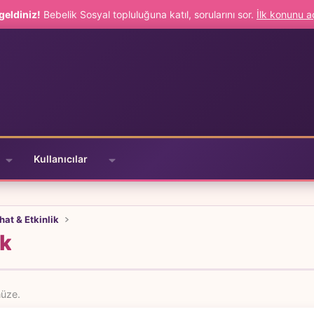
geldiniz!
Bebelik Sosyal topluluğuna katıl, sorularını sor.
İlk konunu 
Kullanıcılar
hat & Etkinlik
ik
müze.