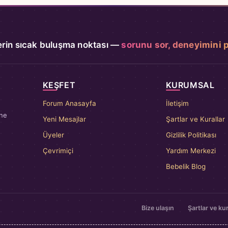
rin sıcak buluşma noktası —
sorunu sor, deneyimini 
KEŞFET
KURUMSAL
Forum Anasayfa
İletişim
nne
Yeni Mesajlar
Şartlar ve Kurallar
Üyeler
Gizlilik Politikası
Çevrimiçi
Yardım Merkezi
Bebelik Blog
Bize ulaşın
Şartlar ve kur