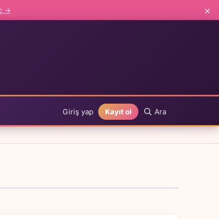
×
aç →
Giriş yap
Kayıt ol
Ara