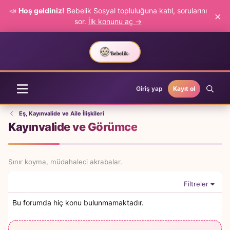
📣
Hoş geldiniz!
Bebelik Sosyal topluluğuna katıl, sorularını
×
sor.
İlk konunu aç →
Giriş yap
Kayıt ol
Eş, Kayınvalide ve Aile İlişkileri
Kayınvalide ve Görümce
Sınır koyma, müdahaleci akrabalar.
Filtreler
Bu forumda hiç konu bulunmamaktadır.