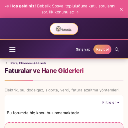
📣
Hoş geldiniz!
Bebelik Sosyal topluluğuna katıl, sorularını
×
sor.
İlk konunu aç →
Giriş yap
Kayıt ol
Para, Ekonomi & Hukuk
Faturalar ve Hane Giderleri
Elektrik, su, doğalgaz, sigorta, vergi, fatura azaltma yöntemleri.
Filtreler
Bu forumda hiç konu bulunmamaktadır.