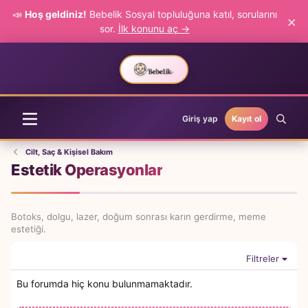
📣
Hoş geldiniz!
Bebelik Sosyal topluluğuna katıl, sorularını
×
sor.
İlk konunu aç →
Giriş yap
Kayıt ol
Cilt, Saç & Kişisel Bakım
Estetik Operasyonlar
Botoks, dolgu, lazer, doğum sonrası karın gerdirme, meme
estetiği.
Filtreler
Bu forumda hiç konu bulunmamaktadır.