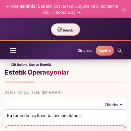
📣
Hoş geldiniz!
Bebelik Sosyal topluluğuna katıl, sorularını
×
sor.
İlk konunu aç →
Giriş yap
Kayıt ol
Cilt Bakımı, Saç ve Estetik
Estetik Operasyonlar
Botox, dolgu, lazer, deneyimler.
Filtreler
Bu forumda hiç konu bulunmamaktadır.