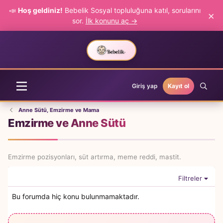
📣
Hoş geldiniz!
Bebelik Sosyal topluluğuna katıl, sorularını
×
sor.
İlk konunu aç →
Giriş yap
Kayıt ol
Anne Sütü, Emzirme ve Mama
Emzirme ve Anne Sütü
Emzirme pozisyonları, süt artırma, meme reddi, mastit.
Filtreler
Bu forumda hiç konu bulunmamaktadır.