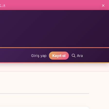
×
aç →
Giriş yap
Kayıt ol
Ara