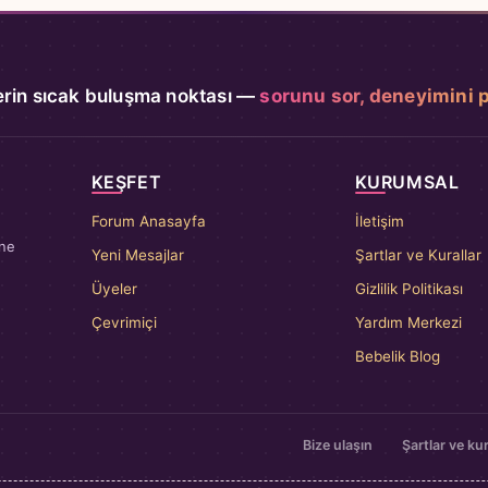
rin sıcak buluşma noktası —
sorunu sor, deneyimini 
KEŞFET
KURUMSAL
Forum Anasayfa
İletişim
nne
Yeni Mesajlar
Şartlar ve Kurallar
Üyeler
Gizlilik Politikası
Çevrimiçi
Yardım Merkezi
Bebelik Blog
Bize ulaşın
Şartlar ve kur