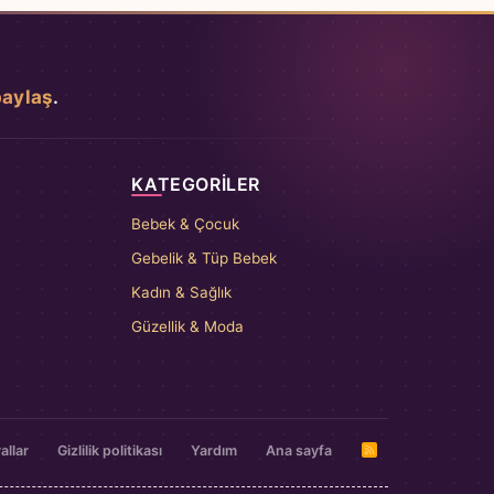
paylaş
.
KATEGORILER
Bebek & Çocuk
Gebelik & Tüp Bebek
Kadın & Sağlık
Güzellik & Moda
allar
Gizlilik politikası
Yardım
Ana sayfa
R
S
S