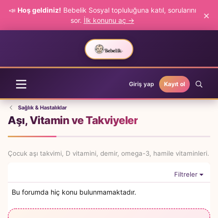
📣
Hoş geldiniz!
Bebelik Sosyal topluluğuna katıl, sorularını
×
sor.
İlk konunu aç →
Giriş yap
Kayıt ol
Sağlık & Hastalıklar
Aşı, Vitamin ve Takviyeler
Çocuk aşı takvimi, D vitamini, demir, omega-3, hamile vitaminleri.
Filtreler
Bu forumda hiç konu bulunmamaktadır.