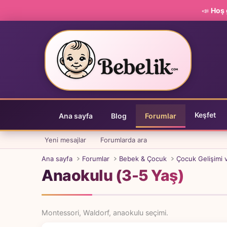
📣
Hoş 
Keşfet
Ana sayfa
Blog
Forumlar
Yeni mesajlar
Forumlarda ara
Ana sayfa
Forumlar
Bebek & Çocuk
Çocuk Gelişimi 
Anaokulu (3-5 Yaş)
Montessori, Waldorf, anaokulu seçimi.