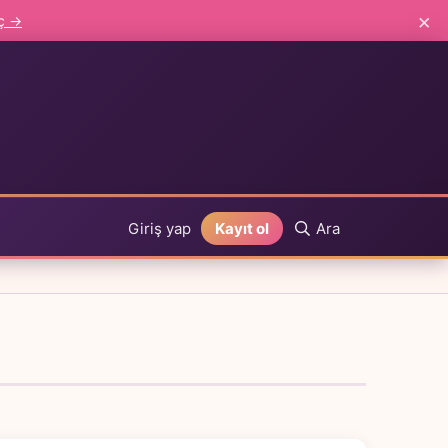
×
aç →
Giriş yap
Kayıt ol
Ara