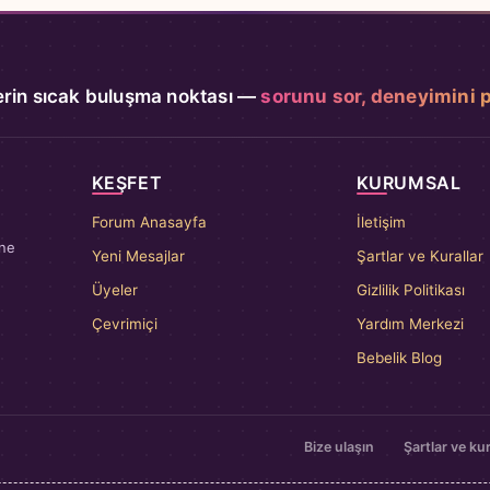
rin sıcak buluşma noktası —
sorunu sor, deneyimini 
KEŞFET
KURUMSAL
Forum Anasayfa
İletişim
nne
Yeni Mesajlar
Şartlar ve Kurallar
Üyeler
Gizlilik Politikası
Çevrimiçi
Yardım Merkezi
Bebelik Blog
Bize ulaşın
Şartlar ve kur