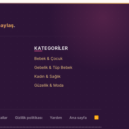
paylaş
.
KATEGORILER
Bebek & Çocuk
Gebelik & Tüp Bebek
Kadın & Sağlık
Güzellik & Moda
allar
Gizlilik politikası
Yardım
Ana sayfa
R
S
S