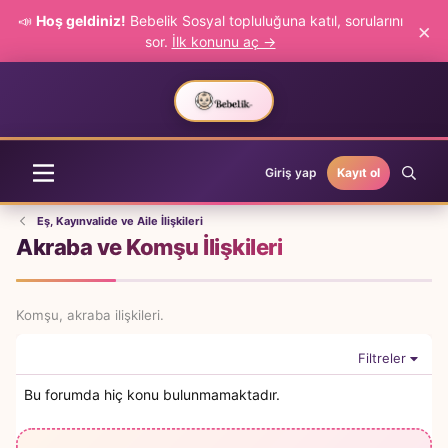
📣
Hoş geldiniz!
Bebelik Sosyal topluluğuna katıl, sorularını
×
sor.
İlk konunu aç →
Giriş yap
Kayıt ol
Eş, Kayınvalide ve Aile İlişkileri
Akraba ve Komşu İlişkileri
Komşu, akraba ilişkileri.
Filtreler
Bu forumda hiç konu bulunmamaktadır.