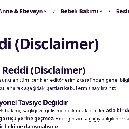
Anne & Ebeveyn
Bebek Bakımı
Bes
i (Disclaimer)
Reddi (Disclaimer)
unulan tüm içerikler, editörlerimiz tarafından genel bil
kullanarak aşağıdaki şartları kabul etmiş sayılırsınız:
syonel Tavsiye Değildir
 bakımı, sağlığı ve gelişimi hakkındaki bilgiler
asla bir 
görüşü yerine geçmez.
Bebeğinizin sağlığıyla ilgili her
r hekime danışmalısınız.