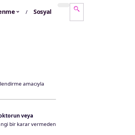
lenme
Sosyal
gilendirme amacıyla
doktorun veya
hangi bir karar vermeden